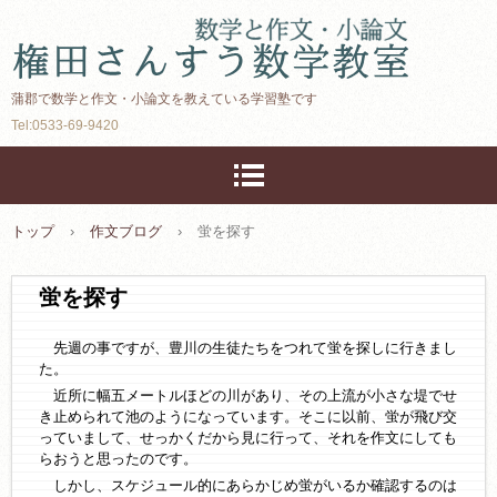
蒲郡で数学と作文・小論文を教えている学習塾です
Tel:0533-69-9420
トップ
›
作文ブログ
›
蛍を探す
蛍を探す
先週の事ですが、豊川の生徒たちをつれて蛍を探しに行きまし
た。
近所に幅五メートルほどの川があり、その上流が小さな堤でせ
き止められて池のようになっています。そこに以前、蛍が飛び交
っていまして、せっかくだから見に行って、それを作文にしても
らおうと思ったのです。
しかし、スケジュール的にあらかじめ蛍がいるか確認するのは