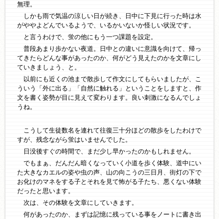
無理。
しかも雨で気温の涼しい日が続き、日中に下見に行った時は水
がややよどんでいるようで、いるかいないか怪しい状況です。
と言うわけで、蛍の他にもう一つ課題を設定。
普段あまり歩かない夜道。日中との違いに意識を向けて、帰っ
てきたらどんな事があったのか、何がどう見えたのかを文章にし
ていきましょう、と。
以前にも近くの池まで散歩して作文にしてもらいましたが、こ
ういう「外に出る」「自然に触れる」ということをしますと、作
文を書く姿勢が目に見えて変わります。良い刺激になるんでしょ
うね。
こうして生徒数名を連れて往復三十分ほどの散歩をしたわけで
すが、残念ながら蛍はいませんでした。
日没後すぐの時間で、まだ少し早かったのかもしれません。
でもまぁ、だんだん暗くなっていく小道を歩く体験、道中にい
た大きなカエルの姿や虫の声、山の向こうの三日月、街灯の下で
お化けのマネをする子とそれを見て怖がる子たち、悪くない体験
だったと思います。
次は、その体験を文章にしていきます。
何があったのか、まずは記憶に残っている事をノートに書き出